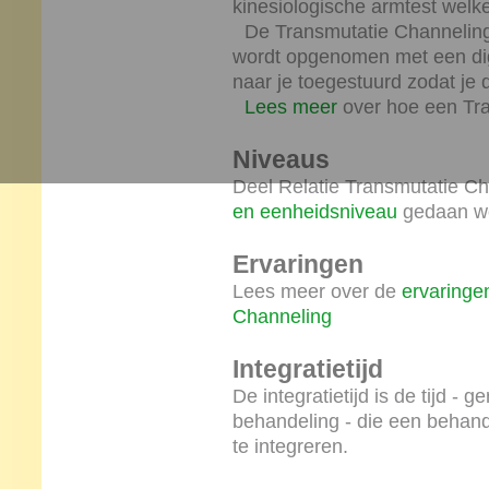
kinesiologische armtest welke
De Transmutatie Channeling 
wordt opgenomen met een digi
naar je toegestuurd zodat je di
Lees meer
over hoe een Tra
Niveaus
Deel Relatie Transmutatie C
en eenheidsniveau
gedaan w
Ervaringen
Lees meer over de
ervaringe
Channeling
Integratietijd
De integratietijd is de tijd -
behandeling - die een behand
te integreren.