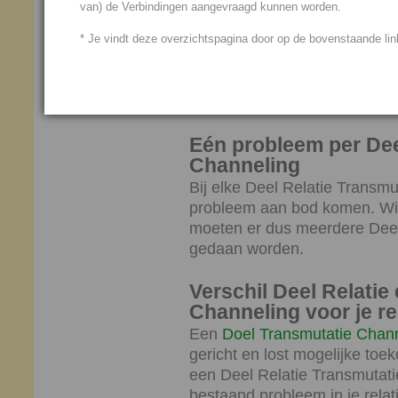
van) de Verbindingen aangevraagd kunnen worden.
Type relaties
* Je vindt deze overzichtspagina door op de bovenstaande link
Een Deel Relatie Transmutati
relatie. Je kunt een Deel Re
voor je liefdesrelatie, je ouder
welke relatie dan ook.
Eén probleem per Dee
Channeling
Bij elke Deel Relatie Transm
probleem aan bod komen. Wil
moeten er dus meerdere Deel
gedaan worden.
Verschil Deel Relatie
Channeling voor je re
Een
Doel Transmutatie Chan
gericht en lost mogelijke toeko
een Deel Relatie Transmutat
bestaand probleem in je relat