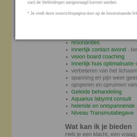
van) de Verbindingen aangevraagd kunnen worden.
Specialiteiten
* Je vindt deze overzichtspagina door op de bovenstaande link
begeleiding voor persoonli
Kosmische dag Veldbalan
Innerlijke Posities
Melodie verbindingen
resonanties
Innerlijk contact avond
- be
vision board coaching
Innerlijk huis optimalisatie 
verbeteren van het lichaa
spanning en pijn weer gees
opsporen en opruimen van
Geleide behandeling
Aquarius labyrint consult
helende en ontspannende 
Niveau Transmutatiegave
Wat kan ik je bieden
Heb je een klacht, een vraag