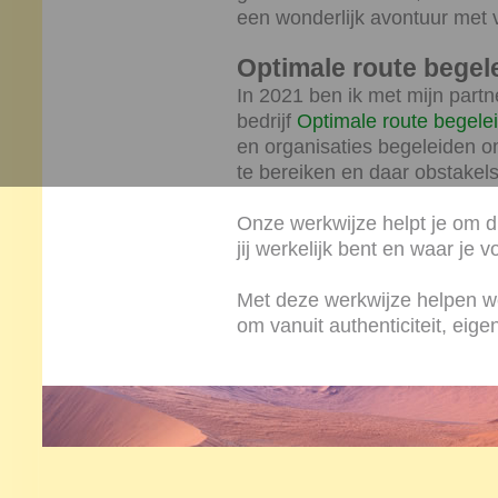
een wonderlijk avontuur met v
Optimale route begel
In 2021 ben ik met mijn partn
bedrijf
Optimale route begele
en organisaties begeleiden o
te bereiken en daar obstakels
Onze werkwijze helpt je om di
jij werkelijk bent en waar je vo
Met deze werkwijze helpen w
om vanuit authenticiteit, eig