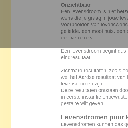
Onzichtbaar
Een levensdroom is niet hetz
wens die je graag in jouw lev
Voorbeelden van levenswense
geliefde, een mooi huis, een e
een verre reis.
Een levensdroom begint dus n
eindresultaat.
Zichtbare resultaten, zoals e
wel het Aardse resultaat van
levensdromen zijn.
Deze resultaten ontstaan doo
in eerste instantie onbewuste 
gestalte wilt geven.
Levensdromen puur 
Levensdromen kunnen pas ge