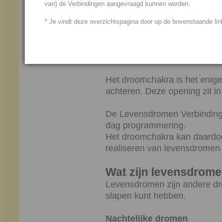
van) de Verbindingen aangevraagd kunnen worden.
Droomchakra
* Je vindt deze overzichtspagina door op de bovenstaande link
Sinds 17 maart 1995 is de g
invloed 13-voudig in plaats 
die tijd dus
dertien chakra's
in
Het droomchakra is één van 
Het droomchakra is het enige
achteren. Deze opening zit in
De Levensdromen Verbinding
dag programmering.
Het droomchakra kan daardoor
realiseren van levensdromen
Wat zijn levensdrom
Levensdromen zijn andere dr
slapen kunt hebben.
Nachtelijke dromen