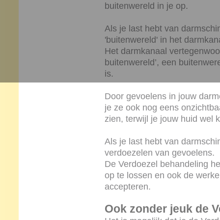
buitenwereld in je op.
Als je last hebt van darmsch
'buitenwereld' in het darmkan
Het darmkanaal vertegenwoord
buitenwereld’, een buitenwer
is.
Door gevoelens in jouw darme
je ze ook nog eens onzichtba
zien, terwijl je jouw huid wel 
Als je last hebt van darmsch
verdoezelen van gevoelens.
De Verdoezel behandeling he
op te lossen en ook de werkel
accepteren.
Ook zonder jeuk de V