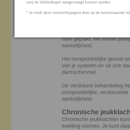
van) de Verbindingen aangevraagd kunnen worden.
geraffineerd plaats.
* Je vindt deze overzichtspagina door op de bovenstaande link
Bij verdoezelen plak je als h
heen, dat jij als negatief erva
jezelf volkomen in het mooie 
hebt geplakt, het mooie plaat
werkelijkheid.
Het oorspronkelijke gevoel w
van je systeem en uit zich da
darmschimmel.
De Verdoezel behandeling hel
oorspronkelijke, verdoezelde 
werkelijkheid.
Chronische jeukklac
Chronische jeukklachten kunn
kwelling vormen. Je kunt daar