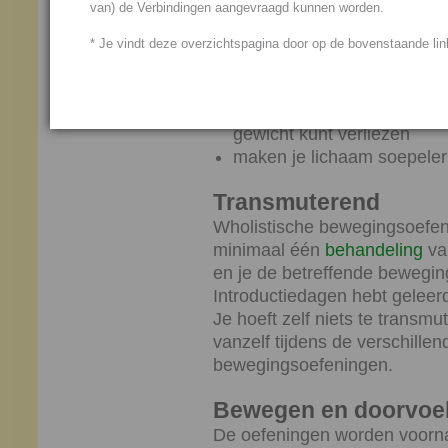
van) de Verbindingen aangevraagd kunnen worden.
werken ontwikkeling bevor
helpen je om vastgezette 
* Je vindt deze overzichtspagina door op de bovenstaande link
verwerken
werken vitaliserend, laten 
versnellen je stofwisselin
gewicht kunt verliezen
maken je lichaam soepeler 
Transmuterend
Wholistische bewegingsoefe
minimaal één
behandeling
va
en je de betreffende bewegin
Introductiedagen hebt geleer
Je hoeft zelf niets te transmu
vanzelf tijdens de verschille
bewegingsoefeningen.
Bewegen en doorvoe
De oefeningen worden voornam