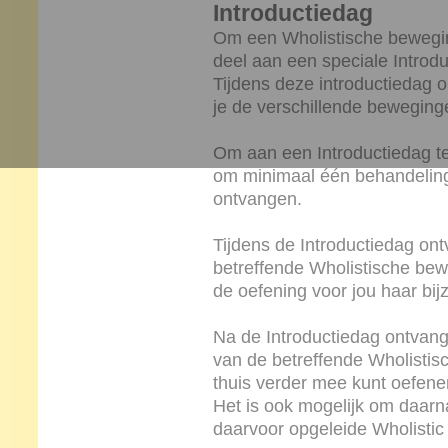
Introductiedag
Om een Wholistische bewegin
deel aan een speciale Introdu
Tijdens deze introductiedag on
je de verschillende bewegin
Om aan een Introductiedag te
om minimaal één behandeling
ontvangen.
Tijdens de Introductiedag ont
betreffende Wholistische bew
de oefening voor jou haar bij
Na de Introductiedag ontvang 
van de betreffende Wholistis
thuis verder mee kunt oefene
Het is ook mogelijk om daarna
daarvoor opgeleide Wholistic