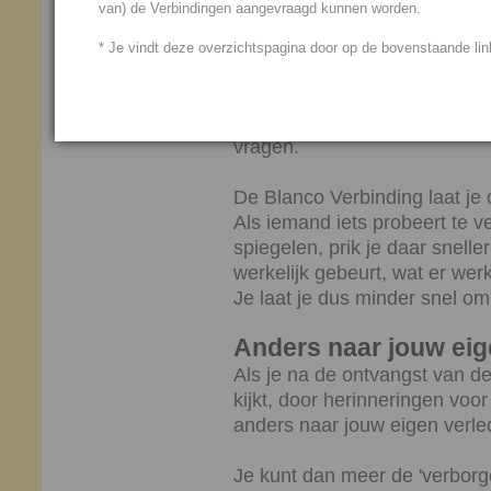
van) de Verbindingen aangevraagd kunnen worden.
niet meteen volgens een eige
zult met deze Verbinding het b
* Je vindt deze overzichtspagina door op de bovenstaande link
opnemen, dus zoals het werkel
De Blanco Verbinding voorko
vragen.
De Blanco Verbinding laat je 
Als iemand iets probeert te v
spiegelen, prik je daar snelle
werkelijk gebeurt, wat er werk
Je laat je dus minder snel om 
Anders naar jouw eig
Als je na de ontvangst van d
kijkt, door herinneringen voor
anders naar jouw eigen verled
Je kunt dan meer de 'verborge