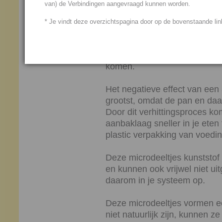
van) de Verbindingen aangevraagd kunnen worden.
Dat betekent dat microdeeltje
kunnen komen en dus ook in 
* Je vindt deze overzichtspagina door op de bovenstaande link
Ook door het dragen van synt
van de kunststof waarvan de 
komen.
Het negatieve effect van een 
grootst, omdat de pan en daa
Door dit verhittingsproces ko
aanbaklaag sneller in je eten
plastic verpakking van voedi
Deze microdeeltjes kunststof 
en kunnen ook vrijwel niet u
daarom in je systeem op.
Deze microdeeltjes vormen ee
niet natuurlijk zijn, kunnen 