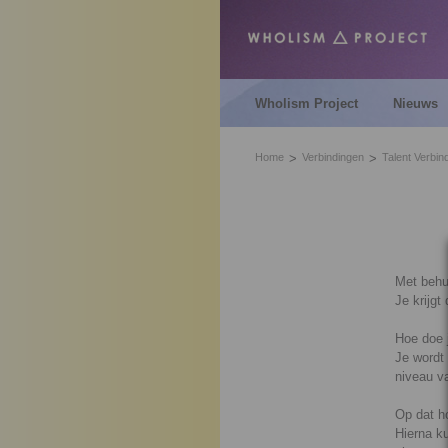
Wholism Project
Nieuws
Home
Verbindingen
Talent Verbin
Met behul
Je krijgt
Hoe doe 
Je wordt
niveau va
Op dat ho
Hierna ku