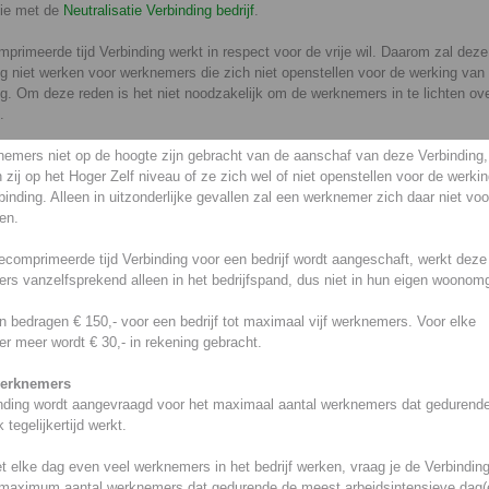
ie met de
Neutralisatie Verbinding bedrijf
.
rimeerde tijd Verbinding werkt in respect voor de vrije wil. Daarom zal deze
g niet werken voor werknemers die zich niet openstellen voor de werking van
g. Om deze reden is het niet noodzakelijk om de werknemers in te lichten ov
.
nemers niet op de hoogte zijn gebracht van de aanschaf van deze Verbinding,
 zij op het Hoger Zelf niveau of ze zich wel of niet openstellen voor de werki
inding. Alleen in uitzonderlijke gevallen zal een werknemer zich daar niet voo
en.
comprimeerde tijd Verbinding voor een bedrijf wordt aangeschaft, werkt deze
rs vanzelfsprekend alleen in het bedrijfspand, dus niet in hun eigen woonom
 bedragen € 150,- voor een bedrijf tot maximaal vijf werknemers. Voor elke
r meer wordt € 30,- in rekening gebracht.
werknemers
nding wordt aangevraagd voor het maximaal aantal werknemers dat gedurend
tegelijkertijd werkt.
et elke dag even veel werknemers in het bedrijf werken, vraag je de Verbindin
 maximum aantal werknemers dat gedurende de meest arbeidsintensieve dag(e