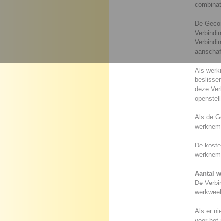
combinat
De Gecomp
Verbindin
Verbindin
aanschaf
Als werk
beslissen
deze Verb
openstell
Als de Ge
werkneme
De kosten
werkneme
Aantal 
De Verbi
werkweek 
Als er ni
voor het