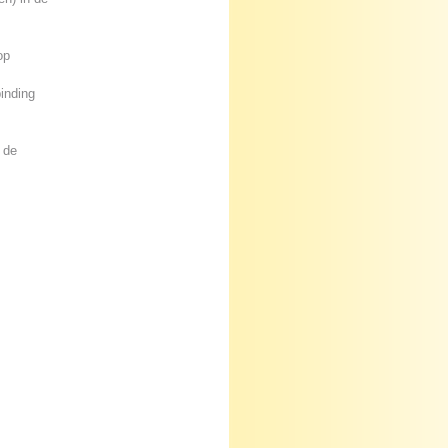
op
inding
 de