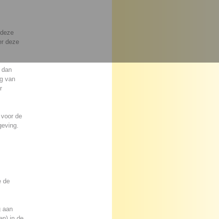
 deze
er deze
 dan
ng van
r
 voor de
geving.
e de
g aan
n) in de