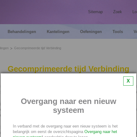
Sitemap
Zoek
Lo
Behandelingen
Kantelingen
Oefeningen
Tools
V
dingen
Gecomprimeerde tijd Verbinding
Gecomprimeerde tijd Verbinding
X
p van de Gecomprimeerde tijd Verbinding leer je om meer te doen in dezelfde 
 dus het vermogen om meer te realiseren in de tijd die tot jouw beschikking sta
Overgang naar een nieuw
je dat?
systeem
 door de Gecomprimeerde tijd Verbinding onbewust in contact gebracht met e
n jezelf waar alles instant realiseerbaar is.
In verband met de overgang naar een nieuw systeem is het
gere niveau realiseert je systeem á la minute wat je voor ogen hebt.
belangrijk om eerst de overzichtspagina
Overgang naar het
n je datgene wat je op het aardse niveau voor elkaar wilt krijgen, duidelijk sne