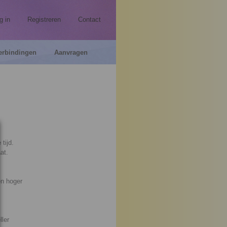
g in
Registreren
Contact
erbindingen
Aanvragen
tijd.
at.
en hoger
ller