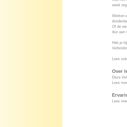
week tege
Werken e
donderdag
Of de wer
dus aan 
Heb je bi
Verbindi
Lees oo
Over l
Deze Ver
Lees me
Ervari
Lees mee