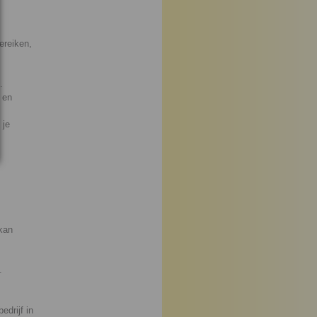
ereiken,
.
 en
 je
kan
.
drijf in