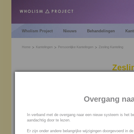
Wholism Project
Nieuws
Behandelingen
Kant
Home
Kantelingen
Persoonlijke Kantelingen
Zesling Kanteling
Zesli
De Zesling Kanteling lost ee
droomchakra op.
Overgang naa
Door de zesling kanteling heb
realiseren. Je dromen realis
In verband met de overgang naar een nieuw systeem is het be
waar je hart echt naar uitgaa
aandachtig door te lezen.
Er is altijd wel iets dat roet in
Er zijn onder andere belangrijke wijzigingen doorgevoerd in d
je kunt je droom niet realise