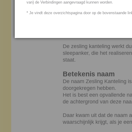
van) de Verbindingen aangevraagd kunnen worden.
buitenwereld.
* Je vindt deze overzichtspagina door op de bovenstaande link
Aan deze kanteling houd je i
over: ‘ik doe toch alles fout, a
altijd in een soort brei, waar 
De zesling kanteling werkt du
sleepanker, die het realiseren 
staat.
Betekenis naam
De naam Zesling Kanteling i
doorgekregen hebben.
Het is best een opvallende 
de achtergrond van deze naa
Daar kwam uit dat de naam afg
waarschijnlijk krijgt, als je e