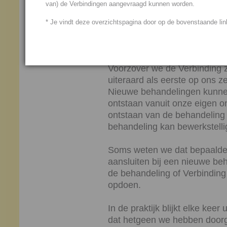
van) de Verbindingen aangevraagd kunnen worden.
Meestal krijgen wij,
Bas en M
zijn gegaan waardoor een ni
* Je vindt deze overzichtspagina door op de bovenstaande link
ontstaan, vervolgens door wa
iemand kan betekenen. Het is
Voorzover we de Verbinding z
uiteraard als eerste op ons ze
Nieuwe behandelingen kunnen
ontstaan vanuit onze eigen on
ontstaan van de behandeling
behandeling kan bewerkstelli
Soms weten we dat bepaalde c
aansluiten bij een nieuwe be
de behandeling of Verbinding
opdoen.
In de praktijk blijkt elke kee
dat hetgeen we hebben doorg