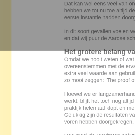
Dat kan wel eens veel van on
hebben we tot nu toe altijd d
eerste instantie hadden doo
In dit soort gevallen voelen 
en dat wij puur de Aardse scha
Het grotere belang v
Omdat we nooit weten of wat 
overeenstemmen met de ervar
extra veel waarde aan gebrui
zo mooi zeggen: ‘The proof of 
Hoewel we er langzamerhand 
werkt, blijft het toch nog alti
praktijk helemaal klopt en me
Gelukkig zijn de resultaten v
voren hebben doorgekregen.