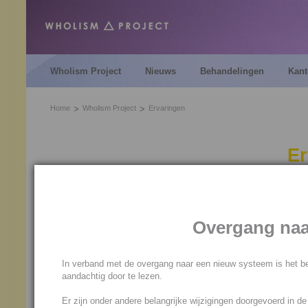
Wholism Project
Nieuws
Behandelingen
Kant
Home
Wholism Project
Ervaringen
Er
Gebruikerservaringen zijn alt
van de resultaten van de
beh
Overgang naa
Project.
Door onze manier van ontwik
Verbindingen zijn ze echter n
In verband met de overgang naar een nieuw systeem is het be
gesproken al zijn.
aandachtig door te lezen.
Er zijn onder andere belangrijke wijzigingen doorgevoerd in d
Doorkrijgen