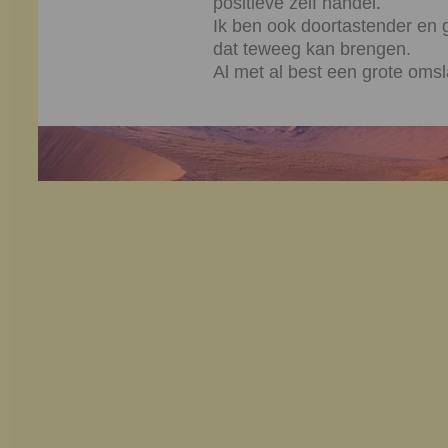
positieve zelf handel.
Ik ben ook doortastender en g
dat teweeg kan brengen.
Al met al best een grote omsl