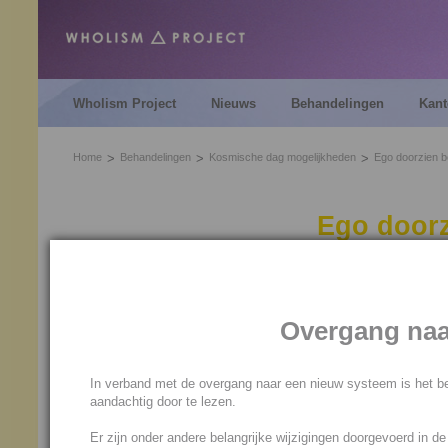
Wholism Project
Nieuws
Behandelingen
Kant
Home
Behandelingen
Kosmische dag mogelijkheden
Ego doorzien b
Ego doorz
De Ego doorzien behandeling 
ego jou kan besturen en misl
Overgang naa
Jouw ego kan jou bijvoorbeeld
dingen over het hoofd laten 
In verband met de overgang naar een nieuw systeem is het be
voor een onverwerkte pijn - d
aandachtig door te lezen.
Er zijn onder andere belangrijke wijzigingen doorgevoerd in d
De Ego doorzien behandeling