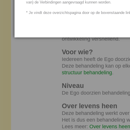
van) de Verbindingen aangevraagd kunnen worden.
misleidende spel van het ego 
snel door onbewuste angsten
* Je vindt deze overzichtspagina door op de bovenstaande link
Hogere zelf kunt worden gele
De Ego doorzien behandeling
ontwikkeling versnellend.
Voor wie?
Iedereen heeft de Ego doorzi
Deze behandeling kan op elk
structuur behandeling
.
Niveau
De Ego doorzien behandeling 
Over levens heen
Deze behandeling werkt over
Het is dus een behandeling wa
Lees meer:
Over levens hee