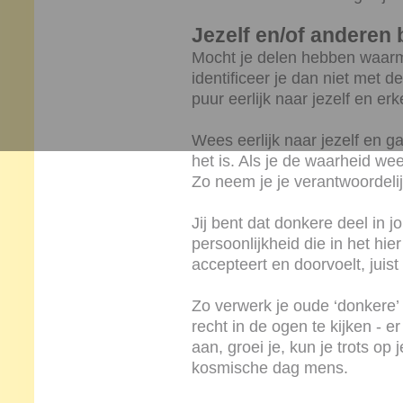
Jezelf en/of anderen
Mocht je delen hebben waarme
identificeer je dan niet met 
puur eerlijk naar jezelf en er
Wees eerlijk naar jezelf en g
het is. Als je de waarheid wee
Zo neem je je verantwoordelijk
Jij bent dat donkere deel in jo
persoonlijkheid die in het hie
accepteert en doorvoelt, juist
Zo verwerk je oude ‘donkere’ 
recht in de ogen te kijken - er 
aan, groei je, kun je trots op
kosmische dag mens.