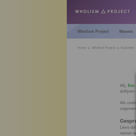
Wholism Project
Nieuws
Home
Wholism Project
Inzichten
Wij,
Bas 
dolfijne
We voeld
ongeveer 
Gespre
Lieve do
nemen we 