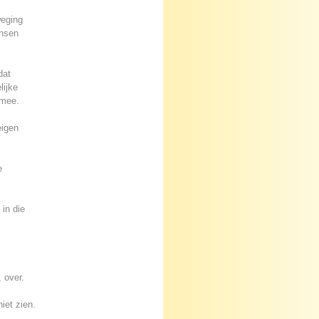
weging
ansen
dat
lijke
 mee.
eigen
e
in die
 over.
iet zien.