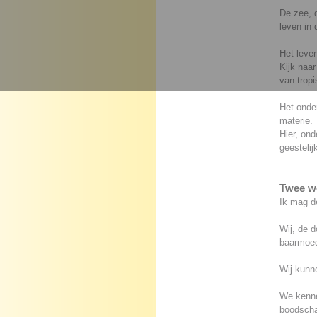
De zee, 
leven in 
Het leven
Kijk naar
van tropi
Het onde
materie.
Hier, ond
geestelij
Twee w
Ik mag d
Wij, de d
baarmoed
Wij kunne
We kenne
boodschap