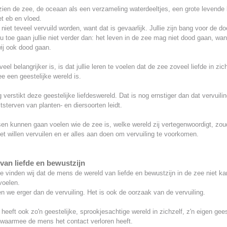
ien de zee, de oceaan als een verzameling waterdeeltjes, een grote levende
t eb en vloed.
niet teveel vervuild worden, want dat is gevaarlijk. Jullie zijn bang voor de do
u toe gaan jullie niet verder dan: het leven in de zee mag niet dood gaan, wan
ij ook dood gaan.
eel belangrijker is, is dat jullie leren te voelen dat de zee zoveel liefde in zic
e een geestelijke wereld is.
g verstikt deze geestelijke liefdeswereld. Dat is nog ernstiger dan dat vervuili
itsterven van planten- en diersoorten leidt.
en kunnen gaan voelen wie de zee is, welke wereld zij vertegenwoordigt, zo
et willen vervuilen en er alles aan doen om vervuiling te voorkomen.
van liefde en bewustzijn
e vinden wij dat de mens de wereld van liefde en bewustzijn in de zee niet ka
voelen.
n we erger dan de vervuiling. Het is ook de oorzaak van de vervuiling.
eeft ook zo'n geestelijke, sprookjesachtige wereld in zichzelf, z'n eigen gees
 waarmee de mens het contact verloren heeft.