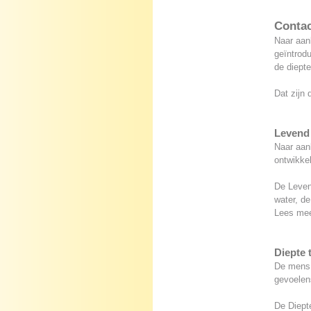
Contac
Naar aanl
geïntrod
de diepte
Dat zijn 
Levend 
Naar aan
ontwikkel
De Leven
water, de
Lees me
Diepte 
De mens h
gevoelen
De Diepte