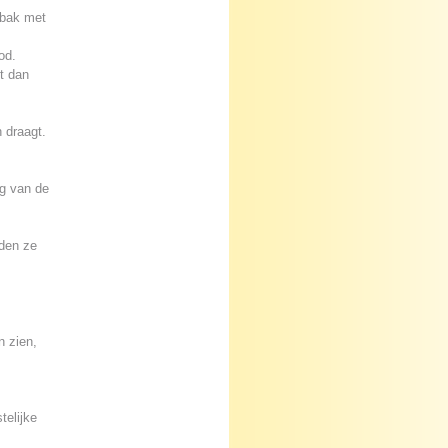
 bak met
od.
t dan
h draagt.
ng van de
uden ze
n zien,
telijke