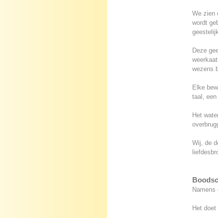
We zien d
wordt ge
geestelij
Deze gee
weerkaat
wezens b
Elke bew
taal, ee
Het wate
overbrug
Wij, de d
liefdesbr
Boodsc
Namens d
Het doet 