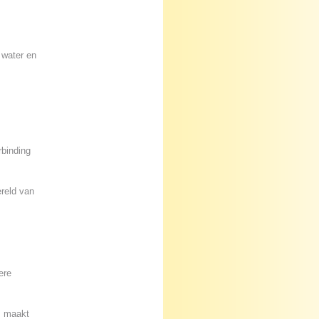
 water en
rbinding
reld van
ere
, maakt