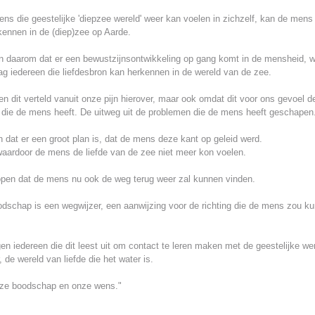
ns die geestelijke 'diepzee wereld' weer kan voelen in zichzelf, kan de mens
kennen in de (diep)zee op Aarde.
 daarom dat er een bewustzijnsontwikkeling op gang komt in de mensheid, 
g iedereen die liefdesbron kan herkennen in de wereld van de zee.
 dit verteld vanuit onze pijn hierover, maar ook omdat dit voor ons gevoel d
s die de mens heeft. De uitweg uit de problemen die de mens heeft geschapen
dat er een groot plan is, dat de mens deze kant op geleid werd.
aardoor de mens de liefde van de zee niet meer kon voelen.
pen dat de mens nu ook de weg terug weer zal kunnen vinden.
dschap is een wegwijzer, een aanwijzing voor de richting die de mens zou k
n iedereen die dit leest uit om contact te leren maken met de geestelijke we
, de wereld van liefde die het water is.
nze boodschap en onze wens."