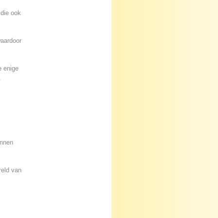
 die ook
waardoor
e enige
.
unnen
reld van