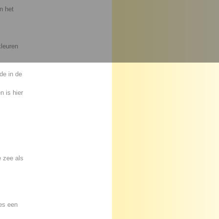
n het
kleuren
de in de
 is hier
e zee als
es een