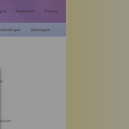
g in
Registreren
Contact
erbindingen
Aanvragen
ep
 daarom