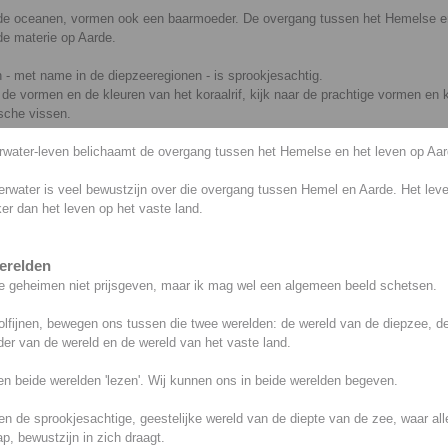
de oceanen, vormen ook een baarmoeder. De overgang tussen het Hemelse e
de materie op Aarde.
 - met name in de diepzeeregionen - is sprookjesachtig.
 de vormen en de kleuren van het koraalrif, kijk naar de prachtige vormen en 
sche vissen.
rwater-leven belichaamt de overgang tussen het Hemelse en het leven op Aar
erwater is veel bewustzijn over die overgang tussen Hemel en Aarde. Het leven
ker dan het leven op het vaste land.
erelden
e geheimen niet prijsgeven, maar ik mag wel een algemeen beeld schetsen.
olfijnen, bewegen ons tussen die twee werelden: de wereld van de diepzee, d
er van de wereld en de wereld van het vaste land.
n beide werelden 'lezen'. Wij kunnen ons in beide werelden begeven.
n de sprookjesachtige, geestelijke wereld van de diepte van de zee, waar all
, bewustzijn in zich draagt.