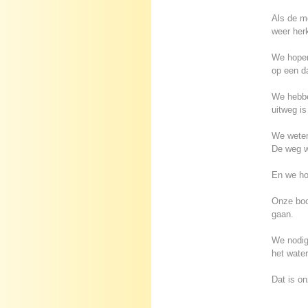
Als de me
weer her
We hopen
op een da
We hebben
uitweg i
We weten 
De weg w
En we ho
Onze boo
gaan.
We nodige
het water
Dat is o
.