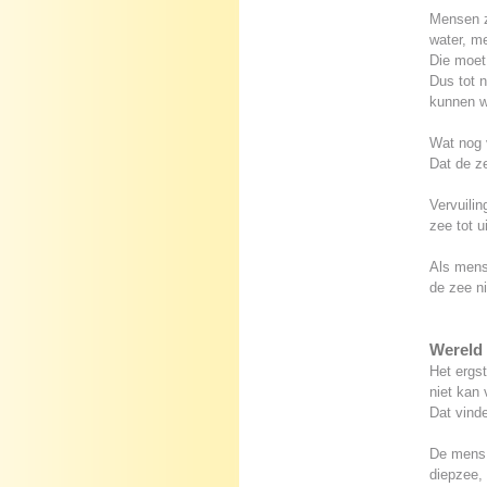
Mensen z
water, me
Die moet 
Dus tot n
kunnen w
Wat nog v
Dat de ze
Vervuilin
zee tot u
Als mens
de zee ni
Wereld 
Het ergst
niet kan 
Dat vinde
De mens h
diepzee,