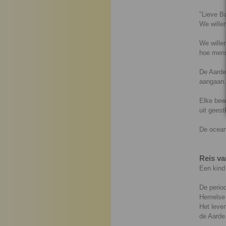
"Lieve Ba
We willen
We willen
hoe mens
De Aarde
aangaan.
Elke bewe
uit geest
De ocean
Reis va
Een kind
De perio
Hemelse 
Het leven
de Aarde.