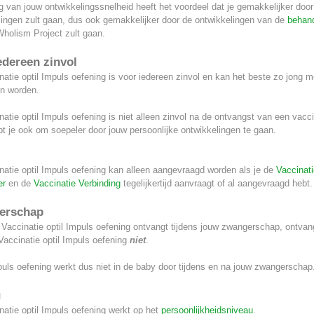
g van jouw ontwikkelingssnelheid heeft het voordeel dat je gemakkelijker door
lingen zult gaan, dus ook gemakkelijker door de ontwikkelingen van de
behand
Wholism Project zult gaan.
edereen zinvol
atie optil Impuls oefening is voor iedereen zinvol en kan het beste zo jong m
n worden.
atie optil Impuls oefening is niet alleen zinvol na de ontvangst van een vacci
t je ook om soepeler door jouw persoonlijke ontwikkelingen te gaan.
natie optil Impuls oefening kan alleen aangevraagd worden als je de
Vaccinati
r
en de
Vaccinatie Verbinding
tegelijkertijd aanvraagt of al aangevraagd hebt.
erschap
 Vaccinatie optil Impuls oefening ontvangt tijdens jouw zwangerschap, ontvan
Vaccinatie optil Impuls oefening
niet
.
uls oefening werkt dus niet in de baby door tijdens en na jouw zwangerschap
u
atie optil Impuls oefening werkt op het
persoonlijkheidsniveau
.