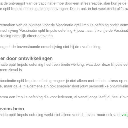
na de ontvangst van de vaccinatie moe door een stressreactie, dan kun je de
e optil Impuls oefening alsnog aanvragen. Dat is ook in het weekeinde of 's 
vermaken van de bijdrage voor de Vaccinatie optil Impuls oefening onder verm
schrijving 'Vaccinatie optil Impuls oefening + jouw naam', kun je de Vaccinati
fening namelijk direct activeren.
ergeet de bovenstaande omschrijving niet bij de overboeking.
er door ontwikkelingen
atie optil Impuls oefening heeft een brede werking, waardoor deze Impuls oe
reen zinvol is.
accinatie optil Impuls oefening reageer je niet alleen met minder stress op e
e, maar ga je in algemene zin ook soepeler door jouw persoonlijke ontwikkeli
arom een Impuls oefening die voor iedereen, al vanaf jonge leeftijd, heel zinvol
evens heen
atie optil Impuls oefening werkt niet alleen voor dit leven, maar ook voor
vol