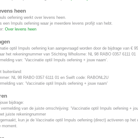
evens heen
uls oefening werkt over levens heen.
s een Impuls oefening waar je meerdere levens profijt van hebt.
er:
Over levens heen
agen
atie optil Impuls oefening kan aangevraagd worden door de bijdrage van € 95,
ar het rekeningnummer van Stichting Wholisme: NL 98 RABO 0357 6111 01
melding van: ‘Vaccinatie optil Impuls oefening + jouw naam’.
t buitenland:
mmer: NL 98 RABO 0357 6111 01 en Swift code: RABONL2U
melding van: ‘Vaccinatie optil Impuls oefening + jouw naam'
ren
jouw bijdrage:
 vermelding van de juiste omschrijving: ‘Vaccinatie optil Impuls oefening + j
het juiste rekeningnummer
gemaakt, kun je de Vaccinatie optil Impuls oefening (direct) activeren op het 
e moment.