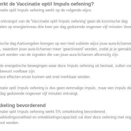
rkt de Vaccinatie optil Impuls oefening?
atie optil Impuls oefening werkt op de volgende wijze.
 ontvangst van de 'Vaccinatie optil Impuls oefening' gaan de kosmische dag
len op energieniveau drie keer per dag gedurende ongeveer vijf minuten 'door
sche dag Aartsengelen brengen op een heel subtiele wijze jouw aura-lichamen
, waardoor jouw aura-lichamen meer ‘geactiveerd’ worden, zodat je je gemakke
unt worden van de signalen die van jouw aura-lichamen afkomstig zijn.
le energetische bewegingen waar deze Impuls oefening uit bestaat, zullen voo
bewust voelbaar zijn.
ieve effecten ervan kunnen wel snel merkbaar worden.
atie optil Impuls oefening is dus geen eenmalige impuls, maar een impuls die
 dag gedurende ongeveer vijf minuten ontvangt.
keling bevorderend
atie optil Impuls oefening werkt 5% ontwikkeling bevorderend.
wikkelingssnelheid en ontwikkelingscapaciteit zal door deze oefening met on
oot worden.