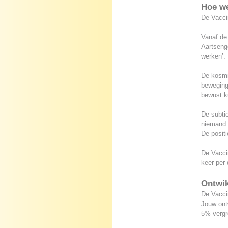
Hoe we
De Vaccin
Vanaf de
Aartsenge
werken’.
De kosmi
beweging
bewust k
De subtie
niemand 
De posit
De Vaccin
keer per
Ontwik
De Vaccin
Jouw ont
5% vergr