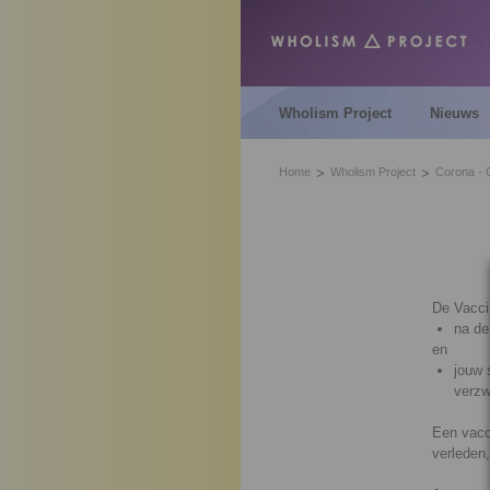
Wholism Project
Nieuws
Home
Wholism Project
Corona - 
De Vaccin
na de
en
jouw 
verzw
Een vacci
verleden,