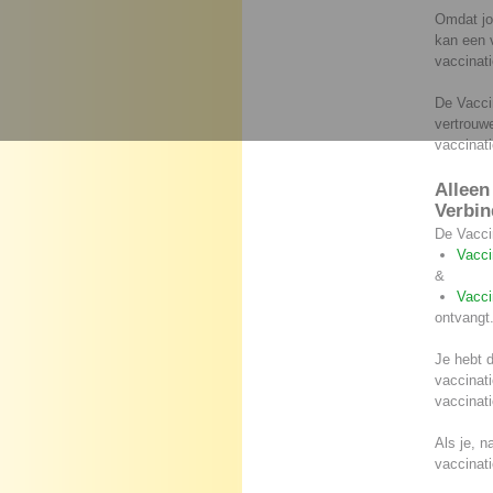
Omdat jo
kan een 
vaccinati
De Vaccin
vertrouw
vaccinati
Alleen
Verbin
De Vaccin
Vacci
&
Vacci
ontvangt
Je hebt d
vaccinat
vaccinati
Als je, 
vaccinati