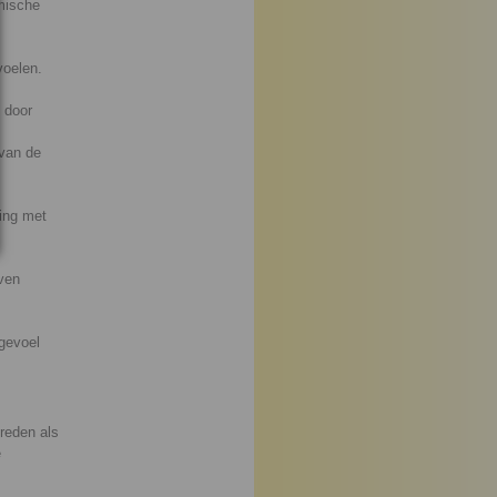
mische
voelen.
 door
 van de
ding met
even
gevoel
reden als
e