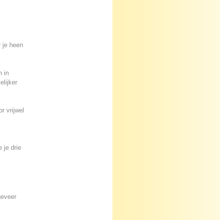
 je heen
 in
lijker
r vrijwel
 je drie
geveer