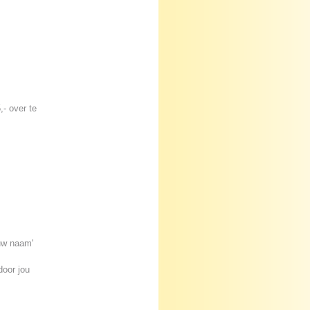
- over te
ouw naam'
door jou