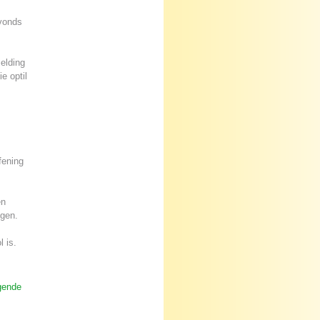
avonds
elding
e optil
fening
en
ngen.
 is.
gende