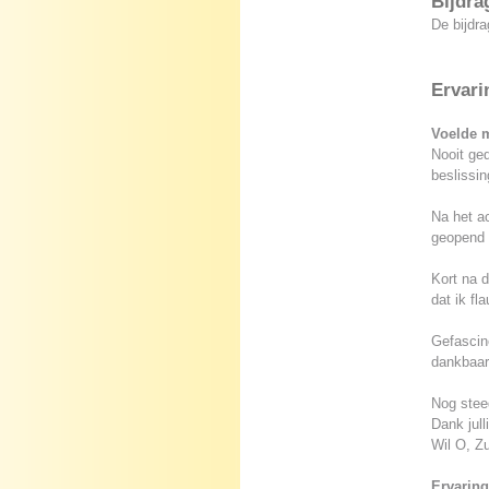
Bijdra
De bijdra
Ervari
Voelde m
Nooit ged
beslissin
Na het ac
geopend b
Kort na d
dat ik fl
Gefascine
dankbaar 
Nog steed
Dank jull
Wil O, Z
Ervaring