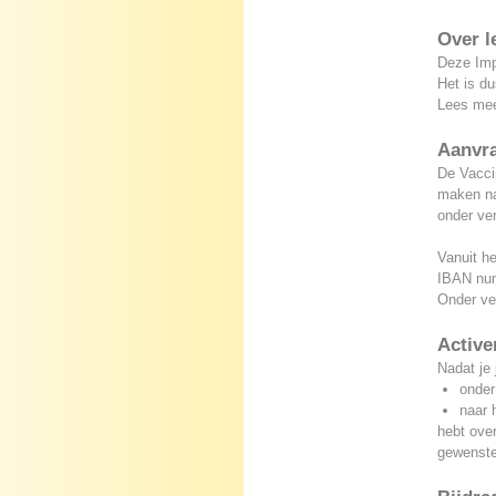
Over l
Deze Imp
Het is du
Lees me
Aanvr
De Vaccin
maken na
onder ver
Vanuit he
IBAN nu
Onder ver
Active
Nadat je 
onder
naar 
hebt over
gewenst