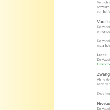
Vergrotin
ontwikke
van het 
Voor i
De Vaccin
ontvange
De Vaccin
maar help
Let op:
De Vacci
Omvorme
Zwang
Als je de
baby de 
Deze Imp
Nivea
De Vaccin