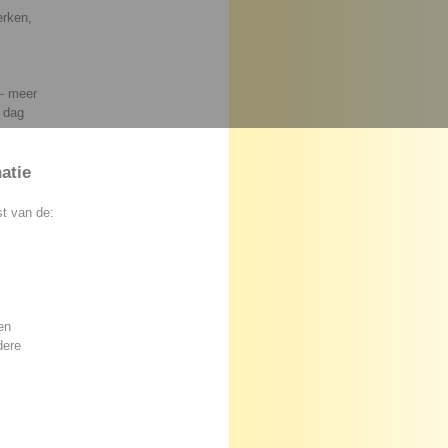
erken,
 - meer
 dag
atie
st van de:
en
dere