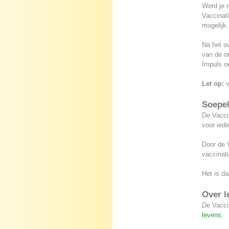
Word je 
Vaccinati
mogelijk.
Na het o
van de om
Impuls oe
Let op:
v
Soepel
De Vaccin
voor iede
Door de V
vaccinati
Het is da
Over l
De Vaccin
levens
.