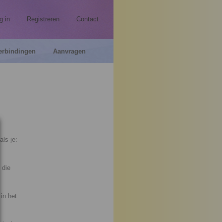
g in
Registreren
Contact
erbindingen
Aanvragen
ls je:
 die
in het