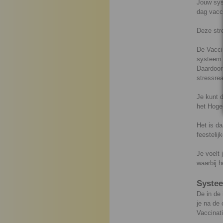
Jouw sys
dag vacci
Deze str
De Vaccin
systeem h
Daardoor
stressre
Je kunt d
het Hoge
Het is da
feestelij
Je voelt
waarbij 
Systee
De in de
je na de
Vaccina