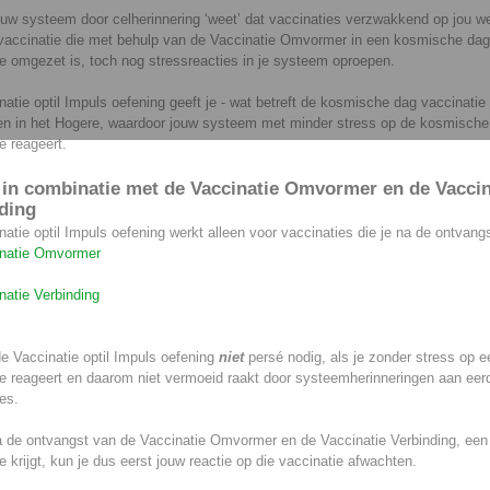
uw systeem door celherinnering ‘weet’ dat vaccinaties verzwakkend op jou w
vaccinatie die met behulp van de Vaccinatie Omvormer in een kosmische dag
e omgezet is, toch nog stressreacties in je systeem oproepen.
atie optil Impuls oefening geeft je - wat betreft de kosmische dag vaccinatie
en in het Hogere, waardoor jouw systeem met minder stress op de kosmische
e reageert.
 in combinatie met de Vaccinatie Omvormer en de Vaccin
ding
atie optil Impuls oefening werkt alleen voor vaccinaties die je na de ontvang
natie Omvormer
natie Verbinding
.
e Vaccinatie optil Impuls oefening
niet
persé nodig, als je zonder stress op e
ie reageert en daarom niet vermoeid raakt door systeemherinneringen aan eer
es.
na de ontvangst van de Vaccinatie Omvormer en de Vaccinatie Verbinding, een
e krijgt, kun je dus eerst jouw reactie op die vaccinatie afwachten.