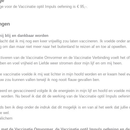
ge
ge voor de Vaccinatie optil Impuls oefening is € 95,-.
ngen
ij blij en dankbaar worden
acht dat ik mij nog een keer vrijwillig zou laten vaccineren. Ik voelde onder a
g om dan maar niet meer naar het buitenland te reizen af en toe al opwellen.
tiveren van de Vaccinatie Omvormer en de Vaccinatie Verbinding voelt het of
en en voel vrijheid en Liefde weer stromen door mijn lijf en om mij heen.
e vaccinatie voelde ik mij wat lichter in mijn hoofd worden en er kwam heel e
auw zou kunnen vallen terwijl ik nog nooit flauw gevallen ben.
erd en gevaccineerd volgde ik de energieën in mijn lijf en hoofd en voelde mij
worden. Nu besef ik dat dit de werking van de Vaccinatie optil Impuls oefenin
s ben ik diep onder de indruk dat dit mogelijk is en van al het werk dat jullie
ie wel.
uilichem
 met de Vaccinatie Omvormer, de Vaccinatie optil Impuls oefening en de