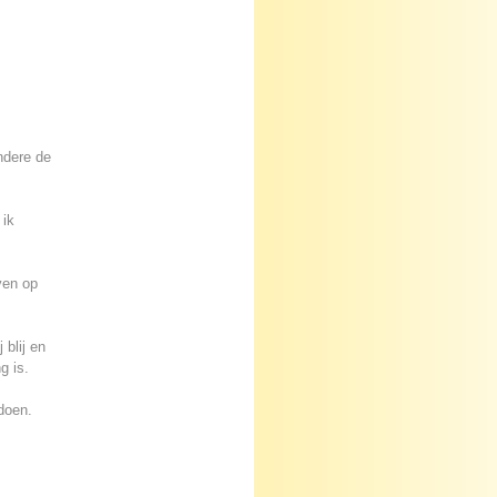
ndere de
 ik
ven op
 blij en
g is.
 doen.