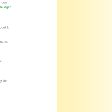
 jouw
elingen
ogelijk
natie,
e
gt de
.