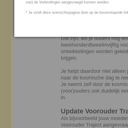
van) de Verbindingen aangevraagd kunnen worden.
Dat heeft onder andere een ge
* Je vindt deze overzichtspagina door op de bovenstaande link
Door de werking van het Voor
(voor)ouders dit Traject tot e
Dat zijn, als je ouders nog lev
tweehonderdtweeënvijftig voor
ontwikkelingen worden gelei
krijgen.
Je helpt daardoor niet allee
naar de kosmische dag te n
Je neemt zelf door de kosmi
(voor)ouders ook duidelijk e
in.
Update Voorouder Tra
Als bijvoorbeeld jouw moeder 
Voorouder Traject aangevraag