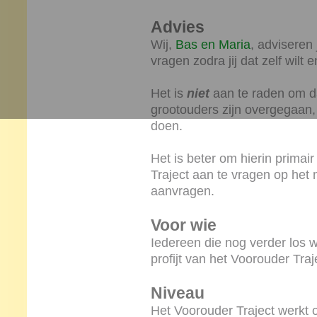
Advies
Wij,
Bas en Maria
, adviseren
vragen zodra jij dat zelf wilt
Het is
niet
aan te raden om d
grootouders zijn overgegaan,
doen.
Het is beter om hierin primair
Traject aan te vragen op het m
aanvragen.
Voor wie
Iedereen die nog verder los 
profijt van het Voorouder Traj
Niveau
Het Voorouder Traject werkt 